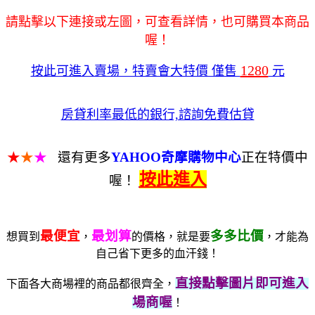
請點擊以下連接或左圖，可查看詳情，也可購買本商品
喔！
1280
按此可進入賣場，特賣會大特價 僅售
元
房貸利率最低的銀行,諮詢免費估貸
★
★
★
還有更多
YAHOO奇摩購物中心
正在特價中
按此進入
喔！
最便宜
最划算
多多比價
想買到
，
的價格，就是要
，才能為
自己省下更多的血汗錢！
直接點擊圖片即可進入
下面各大商場裡的商品都很齊全，
場商喔
！