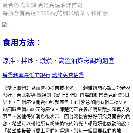
適合各式烹調 更是高溫油炸首選
每瓶含有高達2,300mg的糙米精華-γ-穀維素
食用方法：
涼拌、拌炒、燉煮、高溫油炸烹調均適宜
房貸利率最低的銀行,諮詢免費估貸
《愛上哥們》見面會40秒票被搶光！ 賴雅妍開心說... 記者林
思妤／台北報導 電視劇《愛上哥們》首場戲劇售票見面會5日
早上，千個座位開賣40秒就完售！8日緊急加開42個二樓VlP
包廂區票價2500元的座位。陳楚河正在參加明星競技類真人秀
節目，當他得知消息後表示，回台灣後會好好研究見面會的內
容，希望可以帶給所有粉絲愉快的時光！賴雅妍也感動的說：
「希望能帶著《愛上哥們》巡迴，到每一個需要我們的地