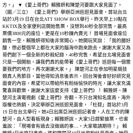
方。」 ▼《愛上哥們》賴雅妍和陳楚河要跟大家見面了。
（圖／三立） 《愛上哥們》舉辦亞洲巡迴見面會，首站台北
站於3月19 日在台北ATT SHOW BOX舉行，昨天早上10點在
KKTIX及全家便利店開始售票，沒想到40秒全部完售，最高
票價3800元的座位，更是在10秒鐘內賣光！ 首場見面會座位
銷售一空，賴雅妍得知後非常開心，她開玩笑說：「我的腿好
酸，想必整個早上都在大家的腦海中跑來跑去。謝謝大家又為
哥們創下一個全新的秒殺紀錄，40秒完售，希望台北場見面會
只是一個開始，讓我們真的能帶著《愛上哥們》巡迴每一個需
要我們的地方，再次謝謝大家。」 陳楚河正在參加明星競技
類真人秀節目，當他得知消息後表示，回台灣後會好好研究見
面會的內容，希望可以帶給所有粉絲愉快的時光，讓大家充滿
驚喜與歡樂，謝謝大家這麼支持《愛上哥們》！ 賴雅妍、陳
楚河主演電視劇《愛上哥們》夯翻，不只台灣知名度高，海外
版權也熱銷，決定舉辦亞洲巡迴見面會，「杜琵」首站於3月
19 日在台北舉行。她4日出席亞洲巡迴記者會，人在工作的陳
楚河，由人型看板現身；賴雅妍說，大家5日趕緊搶票，也害
羞說：「現場會有過去沒做過的事…，大家敬請期待！」 賴