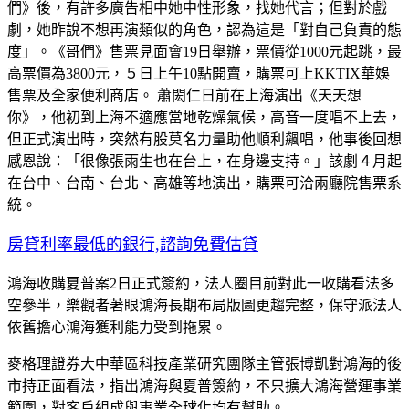
們》後，有許多廣告相中她中性形象，找她代言；但對於戲
劇，她昨說不想再演類似的角色，認為這是「對自己負責的態
度」。《哥們》售票見面會19日舉辦，票價從1000元起跳，最
高票價為3800元，５日上午10點開賣，購票可上KKTIX華娛
售票及全家便利商店。 蕭閎仁日前在上海演出《天天想
你》，他初到上海不適應當地乾燥氣候，高音一度唱不上去，
但正式演出時，突然有股莫名力量助他順利飆唱，他事後回想
感恩說：「很像張雨生也在台上，在身邊支持。」該劇４月起
在台中、台南、台北、高雄等地演出，購票可洽兩廳院售票系
統。
房貸利率最低的銀行,諮詢免費估貸
鴻海收購夏普案2日正式簽約，法人圈目前對此一收購看法多
空參半，樂觀者著眼鴻海長期布局版圖更趨完整，保守派法人
依舊擔心鴻海獲利能力受到拖累。
麥格理證券大中華區科技產業研究團隊主管張博凱對鴻海的後
市持正面看法，指出鴻海與夏普簽約，不只擴大鴻海營運事業
範圍，對客戶組成與事業全球化均有幫助。