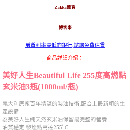
Zakka雜貨
博客來
房貸利率最低的銀行,諮詢免費估貸
商品詳細介紹：
美好人生Beautiful Life 255度高燃點
玄米油3瓶(1000ml/瓶)
義大利原廠百年精湛的製油技術,配合上最新穎的生
產設備
為美好人生純天然玄米油保留最完整的營養
油質穩定 發煙點高達255ﾟC