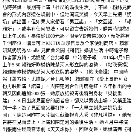
雅妍4日出席記者會，將和陳楚河19日出席粉絲見面會。她受
訪時笑說，最期待上演「杜琵的婚後生活」；不過，粉絲見面
會的形式內容還在規劃中，但她開玩笑說，今天早上先把「奶
奶」請出國，但如果大家想看「男亞諾」、「女亞諾」、「賴
雅妍」，或事有任何想法，可以留言告訴她們。購票時間為5
日上午10點，票價從1000元起，限量VIP票價3800，預計將有
千個座位，購票可上KKTIX華娛售票及全家便利商店。 賴雅
妍藏奶奶秀Man味 見面會公開《哥們》婚後生活 中時電子報
作者蕭方綺、尤嬿妮╱台北報導 | 中時電子報 – 2016年3月5日
上午5:50 賴雅妍昨模仿陳楚河人形立牌的姿勢。（粘耿豪攝）
賴雅妍昨模仿陳楚河人形立牌的姿勢。（粘耿豪攝） 中國時
報【蕭方綺、尤嬿妮╱台北報導】 賴雅妍在《愛上哥們》女
扮男裝飾演「諾皇」，與陳楚河合作再度翻紅，去年推出的專
輯又因此追加5000張，她原放話殺青後將對身材「災後重
建」，４日出席見面會的記者會，卻又以男裝出場，笑稱重建
到一半，為了見面會又要打掉，「一大早立刻先請奶奶出
國」。陳楚河昨在大陸錄江蘇衛視真人秀《非凡搭擋》，她預
告將在見面會上，上演和陳楚河的婚後生活。 她４月中將演
出張雨生經典音樂劇《天天想你》，回歸女聲，她說演完《哥