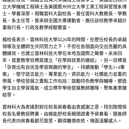
立大學機械工程碩士及美國賓州州立大學工業工程與管理系博
士，學養深厚。現職雲科大副校長，曾任雲科大教務長、學務
長、系主任等，曾承辦全國大專運動會、擔任該校教學卓越計
畫執行長，行政及教學經驗豐富。
楊校長表示，雲林科技大學以26年的時間，在歷任校長的卓越
領導及全體師生共同努力之下，不但在各個面向交出亮麗的具
體績效，也建立雲林科技大學在本地及國際之聲譽。未來四
年，首要教學目標是建立「在學與就業的連結」，另一目標是
「孕育出有自信及學習興趣的學生」，持續推動「學生1+4專
案」，堅守語言能力、專業能力、資訊能力、社團能力並重的
學風。學校發展之重點工作包括：鼓勵特色教學與輔導、塑造
學生自主學習風氣、成立標竿學術發展教師團隊、聚焦產業鏈
結等。
雲林科大為表達對卸任校長侯春看由衷感謝之意，特別致贈侯
校長名譽教授聘書，由楊能舒校長親頒證書予侯春看，隨後師
長代表向侯春看獻花致意，顯得離情依依，場面溫馨感人。