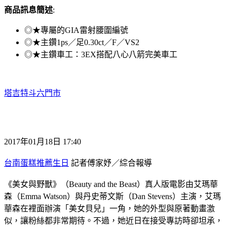
商品訊息簡述
:
◎★專屬的GIA雷射腰圍編號
◎★主鑽1ps／足0.30ct／F／VS2
◎★主鑽車工：3EX搭配八心八箭完美車工
塔吉特斗六門市
2017年01月18日 17:40
台南蛋糕推薦生日
記者傅家妤／綜合報導
《美女與野獸》（Beauty and the Beast）真人版電影由艾瑪華
森（Emma Watson）與丹史蒂文斯（Dan Stevens）主演，艾瑪
華森在裡面辦演「美女貝兒」一角，她的外型與原著動畫激
似，讓粉絲都非常期待。不過，她近日在接受專訪時卻坦承，