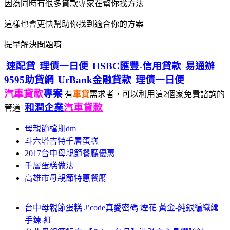
因為同時有很多貸款專家在幫你找方法
這樣也會更快幫助你找到適合你的方案
提早解決問題唷
速配貸
理債一日便
HSBC匯豐-信用貸款
易通辦
9595助貸網
UrBank金融貸款
理債一日便
汽車貸款
專案
有
車貸
需求者，可以利用這2個家免費諮詢的
和潤企業
汽車貸款
管道
母親節檔期dm
斗六塔吉特千層蛋糕
2017台中母親節餐廳優惠
千層蛋糕做法
高雄市母親節特惠餐廳
台中母親節蛋糕 J’code真愛密碼 煙花 黃金-純銀編織繩
手鍊-紅