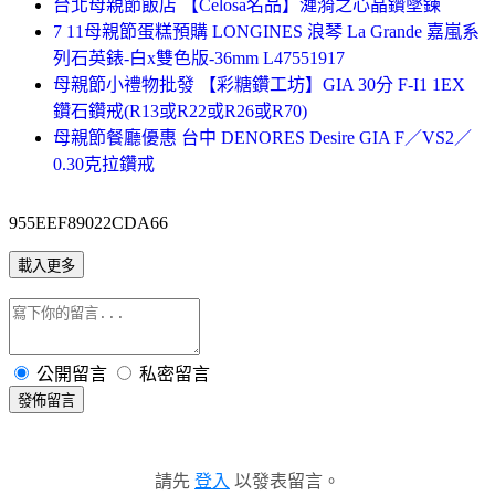
台北母親節飯店 【Celosa名品】漣漪之心晶鑽墜鍊
7 11母親節蛋糕預購 LONGINES 浪琴 La Grande 嘉嵐系
列石英錶-白x雙色版-36mm L47551917
母親節小禮物批發 【彩糖鑽工坊】GIA 30分 F-I1 1EX
鑽石鑽戒(R13或R22或R26或R70)
母親節餐廳優惠 台中 DENORES Desire GIA F／VS2／
0.30克拉鑽戒
955EEF89022CDA66
載入更多
公開留言
私密留言
發佈留言
請先
登入
以發表留言。