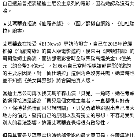
自己遭前曾拒演過迪士尼公主系列的電影，因為她認為沒有共
鳴。
▲艾瑪華森拒演《仙履奇緣》。（圖／翻攝自網路、《仙杜瑞
拉》臉書）
艾瑪華森在接受《E! News》專訪時坦言，自己在2015年曾經
推掉《仙履奇緣》的真人版電影邀約，後來由《唐頓莊園》的
莉莉詹姆士飾演，而該部電影當時全球票房高達美金1.3億美
元（約台幣3.4億元），她表示自己當時拒絕該部電影的邀約
的主要原因是，對「仙杜瑞拉」這個角色沒有共鳴，她當時也
並不知道《美女與野獸》將會開拍真人版。
當迪士尼公司再次找艾瑪華森出演「貝兒」一角時，她在考慮
後選擇接演是認為「貝兒是個女權主義者，一直都很有好奇
心，保持著熱情而且思想開闊」，貝兒勇敢地跳脫出自己長大
地方的偏見，堅持自己的原則以及有獨立的思想，不容易受到
別人的看法影響，這讓艾瑪華森覺得很有啟發性。
但是其實最艾瑪華森接演這部電影的最大原因是，在跟導演比