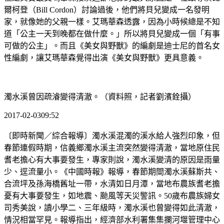
爾柯登（Bill Cordon）討論過後，他們將貝兒變成一名發明
家，就像她的父親一樣。艾瑪華森透露，因為小時候總是不知
道「公主一天到晚都在做什麼。」所以將貝兒變成一個「有事
可做的公主」。而且《美女與野獸》的編劇是迪士尼的首名女
性編劇，讓艾瑪華森覺得出演《美女與野獸》更具意義。
濁水溪曾因疏濬變得清澈。（資料照，記者劉濱銓攝）
2017-02-0309:52
〔即時新聞／綜合報導〕濁水溪混濁的溪水給人強烈印象，但
春節連假時期，信義鄉濁水溪主流突然變得清澈，當地原住民
耆老擔心有大事要發生，專家則說，濁水溪變清的原因是雨量
少、逕流量小。《中國時報》報導，春節期間濁水溪蘇斯共、
合流坪及孫海橋舊址一帶，水清如日月潭，當地布農族耆老擔
憂有大事要發生，如地震、颱風等天災警訊。50歲布農族婦女
司秀美說，讀小學二、三年級時，濁水溪也曾變得如此清澈，
情況相當罕見。報導指出，經濟部水利署集集攔河堰管理中心