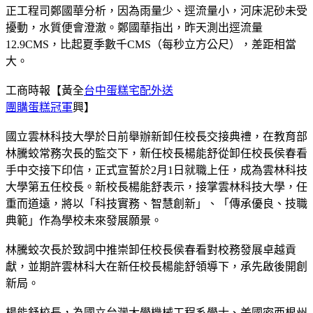
正工程司鄭國華分析，因為雨量少、逕流量小，河床泥砂未受
擾動，水質便會澄澈。鄭國華指出，昨天測出逕流量
12.9CMS，比起夏季數千CMS（每秒立方公尺），差距相當
大。
工商時報【黃全
台中蛋糕宅配外送
團購蛋糕冠軍
興】
國立雲林科技大學於日前舉辦新卸任校長交接典禮，在教育部
林騰蛟常務次長的監交下，新任校長楊能舒從卸任校長侯春看
手中交接下印信，正式宣誓於2月1日就職上任，成為雲林科技
大學第五任校長。新校長楊能舒表示，接掌雲林科技大學，任
重而道遠，將以「科技實務、智慧創新」、「傳承優良、技職
典範」作為學校未來發展願景。
林騰蛟次長於致詞中推崇卸任校長侯春看對校務發展卓越貢
獻，並期許雲林科大在新任校長楊能舒領導下，承先啟後開創
新局。
楊能舒校長，為國立台灣大學機械工程系學士、美國密西根州