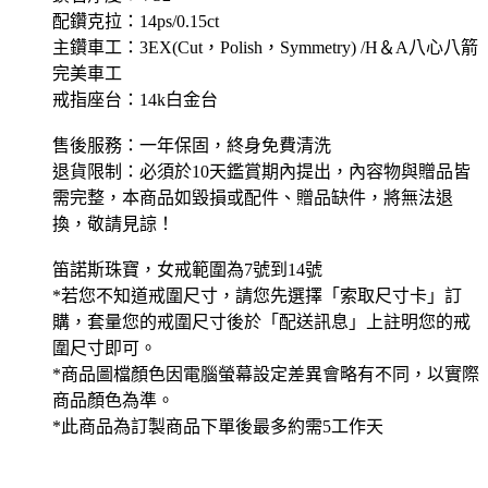
配鑽克拉：14ps/0.15ct
主鑽車工：3EX(Cut，Polish，Symmetry) /H＆A八心八箭
完美車工
戒指座台：14k白金台
售後服務：一年保固，終身免費清洗
退貨限制：必須於10天鑑賞期內提出，內容物與贈品皆
需完整，本商品如毀損或配件、贈品缺件，將無法退
換，敬請見諒！
笛諾斯珠寶，女戒範圍為7號到14號
*若您不知道戒圍尺寸，請您先選擇「索取尺寸卡」訂
購，套量您的戒圍尺寸後於「配送訊息」上註明您的戒
圍尺寸即可。
*商品圖檔顏色因電腦螢幕設定差異會略有不同，以實際
商品顏色為準。
*此商品為訂製商品下單後最多約需5工作天