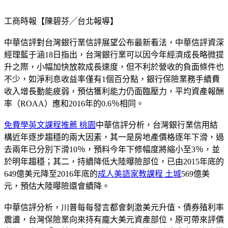
工商時報【陳碧芬╱台北報導】
中華信評對台灣銀行業信評展望公布最新看法，中華信評資深
經理藍于涵18日指出，台灣銀行業可以因今年經濟成長略微提
升之際，小幅加快放款成長速度，但不利於營收的負面條件也
不少，如淨利息收益率僅有1個百分點，銀行保險業務手續費
收入增長動能疲弱，預估獲利能力仍面臨壓力，平均資產報酬
率（ROAA）應和2016年的0.6％相同。
免費學英文課程推薦 桃園
中華信評分析，台灣銀行業信用結
構近年逐步趨穩的兩大因素，其一是房地產價格逐年下滑，過
去兩年已分別下滑10％，預料今年下修幅度將縮小至3％，並
於明年趨穩；其二，持續降低大陸曝險部位，已由2015年底的
649億美元降至2016年底的
成人美語家教課程 土城
569億美
元，預估大陸曝險還會續降。
中華信評分析，川普每每發言都會刺激美元升值、債券殖利率
震盪，台灣保險業向來持有龐大美元資產部位，原可帶來評價