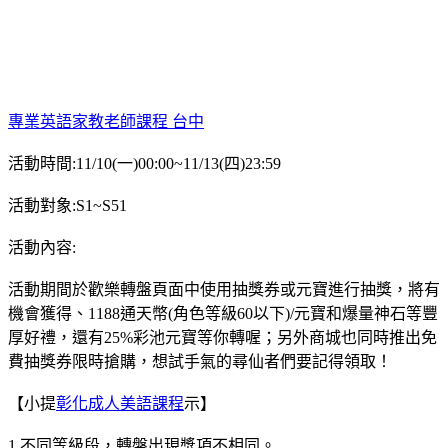
專業英語家教老師課程 台中
活動時間:11/10(一)00:00~11/13(四)23:59
活動對象:S1~S51
活動內容:
活動期間於歡樂轉盤頁面中使用抽獎券或元寶進行抽獎，將有
機會獲得、1188通天幣(角色等級60以下)/元寶和爆量神石等豐
厚好禮，還有25%彩池元寶等你轉喔；另外商城也同時推出免
費抽獎券限時搶購，想試手氣的尋仙者們要記得領取！
【小提
彰化成人美語課程
示】
1.不同等級段，轉盤出現獎項不相同。