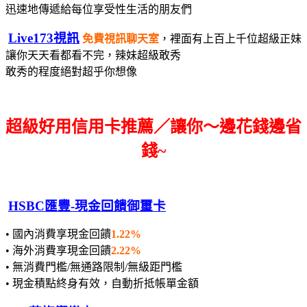
迅速地傳遞給每位享受性生活的朋友們
Live173視訊
免費視訊聊天室
，裡面有上百上千位超級正妹
讓你天天看都看不完，辣妹超級敢秀
敢秀的程度絕對超乎你想像
超級好用信用卡推薦／讓你～邊花錢邊省
錢~
HSBC匯豐-現金回饋御璽卡
• 國內消費享現金回饋
1.22%
• 海外消費享現金回饋
2.22%
• 無消費門檻/無通路限制/無級距門檻
• 現金積點終身有效，自動折抵帳單金額