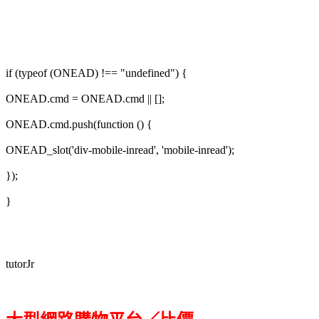
if (typeof (ONEAD) !== "undefined") {
ONEAD.cmd = ONEAD.cmd || [];
ONEAD.cmd.push(function () {
ONEAD_slot('div-mobile-inread', 'mobile-inread');
});
}
tutorJr