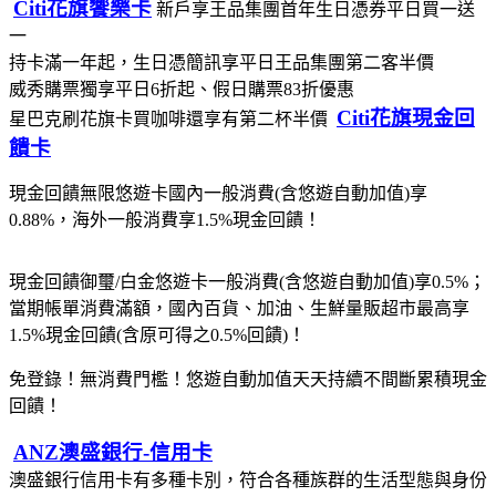
Citi花旗饗樂卡
新戶享王品集團首年生日憑券平日買一送
一
持卡滿一年起，生日憑簡訊享平日王品集團第二客半價
威秀購票獨享平日6折起、假日購票83折優惠
Citi花旗現金回
星巴克刷花旗卡買咖啡還享有第二杯半價
饋卡
現金回饋無限悠遊卡國內一般消費(含悠遊自動加值)享
0.88%，海外一般消費享1.5%現金回饋！
現金回饋御璽/白金悠遊卡一般消費(含悠遊自動加值)享0.5%；
當期帳單消費滿額，國內百貨、加油、生鮮量販超市最高享
1.5%現金回饋(含原可得之0.5%回饋)！
免登錄！無消費門檻！悠遊自動加值天天持續不間斷累積現金
回饋！
ANZ澳盛銀行-信用卡
澳盛銀行信用卡有多種卡別，符合各種族群的生活型態與身份