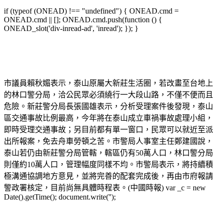
if (typeof (ONEAD) !== "undefined") { ONEAD.cmd =
ONEAD.cmd || []; ONEAD.cmd.push(function () {
ONEAD_slot('div-inread-ad', 'inread'); }); }
市議員賴秋媚表示，泰山原屬大新莊生活圈，若改畫至台地上
的林口警分局，洽公民眾必須繞行一大段山路，不僅不便而且
危險。新莊警分局長張國雄表示，分析受理案件後發現，泰山
區交通事故比例最高，今年將在泰山成立車禍事故處理小組，
即時受理交通事故；另目前都有單一窗口，民眾可以就近至派
出所報案，免去舟車勞頓之苦。市警局人事室主任鄭建國說，
泰山若仍由新莊警分局管轄，轄區仍有50萬人口，林口警分局
則僅約10萬人口，管理幅度同樣不均。市警局表示，將持續積
極溝通協調地方意見，並將完善的配套完成後，再由市府報請
警政署核定，目前尚無具體時程表。(中國時報) var _c = new
Date().getTime(); document.write('');