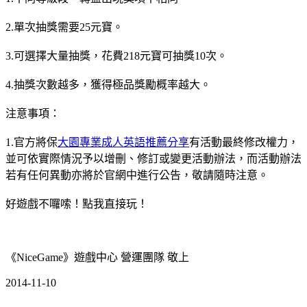
2.單次抽獎需要25元寶。
3.可選擇大量抽獎，花費218元寶可抽獎10次。
4.抽獎次數越多，獲得極品獎勵概率越大。
注意事項：
1.官方將保
大園專業成人英語推薦分享
有活動最終修改權力，
並可依實際情況予以增刪、修訂或變更活動辦法，而活動辦法
若有任何異動亦將於官網中進行公告，敬請隨時注意。
好遊戲不囉嗦！點我直接玩！
《NiceGame》遊戲中心 營運團隊 敬上
2014-11-10