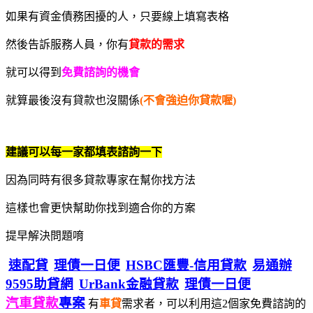
如果有資金債務困擾的人，只要線上填寫表格
然後告訴服務人員，你有
貸款的需求
就可以得到
免費諮詢的機會
就算最後沒有貸款也沒關係
(不會強迫你貸款喔)
建議可以每一家都填表諮詢一下
因為同時有很多貸款專家在幫你找方法
這樣也會更快幫助你找到適合你的方案
提早解決問題唷
速配貸
理債一日便
HSBC匯豐-信用貸款
易通辦
9595助貸網
UrBank金融貸款
理債一日便
汽車貸款
專案
有
車貸
需求者，可以利用這2個家免費諮詢的