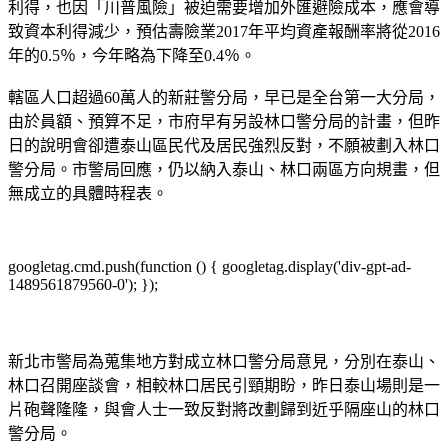
利得，也因「川普風險」被迫需要增加外匯避險成本，應會導
致資本利得減少，預估壽險業2017年平均資產報酬率將從2016
年的0.5％，今年略為下降至0.4％。
轄區人口超過60萬人的新莊警分局，早已是全台第一大分局，
由於員額、預算不足，市府早有另設林口警分局的計畫，但昨
日的說明會卻遭泰山區民代及居民強烈反對，不願被劃入林口
警分局。市警局回應，仍以納入泰山、林口兩區方向規畫，但
無成立的具體時程表。
googletag.cmd.push(function () { googletag.display('div-gpt-ad-
1489561879560-0'); });
新北市警局為蒐集地方對成立林口警分局意見，分別在泰山、
林口召開座談會，相較林口居民引頸期盼，昨日泰山場則是一
片砲聲隆隆，與會人士一致反對將改劃歸到近乎隔座山的林口
警分局。